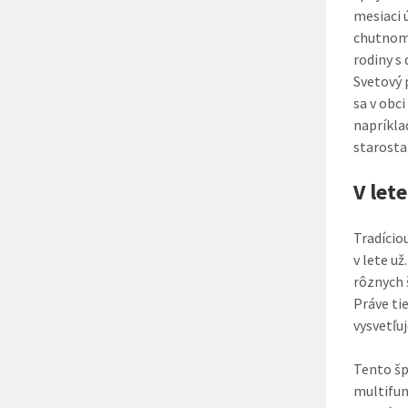
mesiaci 
chutnom 
rodiny s
Svetový 
sa v obc
napríkla
starosta
V lete
Tradício
v lete už
rôznych 
Práve ti
vysvetľu
Tento šp
multifunk