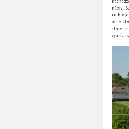
nachádza
nápis ,,
truhla j
ale nikto
starosta
využívan