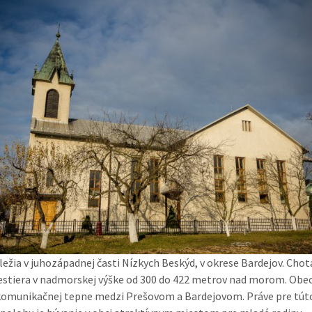
ležia v juhozápadnej časti Nízkych Beskýd, v okrese Bardejov. Chot
estiera v nadmorskej výške od 300 do 422 metrov nad morom. Obec
komunikačnej tepne medzi Prešovom a Bardejovom. Práve pre tút