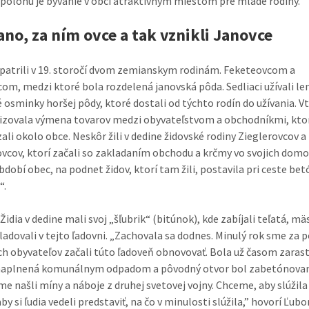
polohu je bývanie v obci atraktívnym miestom pre mladé rodiny.
Jano, za ním ovce a tak vznikli Janovce
patrili v 19. storočí dvom zemianskym rodinám. Feketeovcom a
om, medzi ktoré bola rozdelená janovská pôda. Sedliaci užívali le
 osminky horšej pôdy, ktoré dostali od týchto rodín do užívania. Vt
lizovala výmena tovarov medzi obyvateľstvom a obchodníkmi, kto
ali okolo obce. Neskôr žili v dedine židovské rodiny Zieglerovcov a
vcov, ktorí začali so zakladaním obchodu a krčmy vo svojich domo
dobí obec, na podnet židov, ktorí tam žili, postavila pri ceste be
“.
idia v dedine mali svoj „šľubrik“ (bitúnok), kde zabíjali teľatá, mä
ladovali v tejto ľadovni. „Zachovala sa dodnes. Minulý rok sme za
h obyvateľov začali túto ľadoveň obnovovať. Bola už časom zaras
 naplnená komunálnym odpadom a pôvodný otvor bol zabetónovaný
sme našli míny a náboje z druhej svetovej vojny. Chceme, aby slúžila
by si ľudia vedeli predstaviť, na čo v minulosti slúžila,” hovorí Ľub