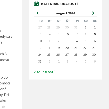
KALENDÁR UDALOSTÍ
Predchádzajúci
Nasledujú
august
2026
mesiac
mesiac
PO
UT
ST
ŠT
PI
SO
NE
Preskočit
27
28
29
30
31
1
2
kalendárne
n
dni
3
4
5
6
7
8
9
edy sa v
10
11
12
13
14
15
16
rí
17
18
19
20
21
22
23
ch. V
24
25
26
27
28
29
30
tónovú
31
1
2
3
4
5
6
Naspäť
na
VIAC UDALOSTÍ
kalendárne
so do
dni
 pomoci
tená
. Pri
 ako
omír