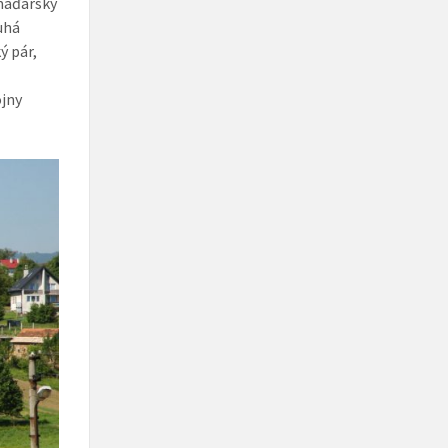
 maďarský
ruhá
ý pár,
l
ojny