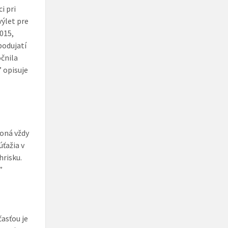
i pri
výlet pre
2015,
podujatí
očnila
” opisuje
koná vždy
úťažia v
hrisku.
”
časťou je