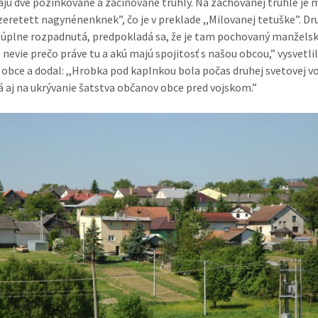
jú dve pozinkované a zacínované truhly. Na zachovanej truhle je
Szeretett nagynénenknek”, čo je v preklade ,,Milovanej tetuške”. D
e úplne rozpadnutá, predpokladá sa, že je tam pochovaný manželsk
 nevie prečo práve tu a akú majú spojitosť s našou obcou,” vysvetli
 obce a dodal: ,,Hrobka pod kaplnkou bola počas druhej svetovej v
á aj na ukrývanie šatstva občanov obce pred vojskom.”