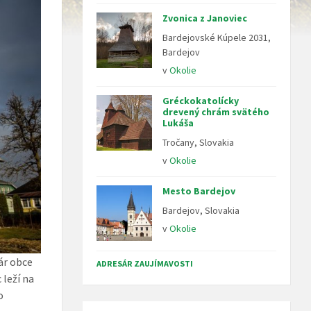
Zvonica z Janoviec
Bardejovské Kúpele 2031,
Bardejov
v
Okolie
Gréckokatolícky
drevený chrám svätého
Lukáša
Tročany, Slovakia
v
Okolie
Mesto Bardejov
Bardejov, Slovakia
v
Okolie
ár obce
ADRESÁR ZAUJÍMAVOSTI
 leží na
o