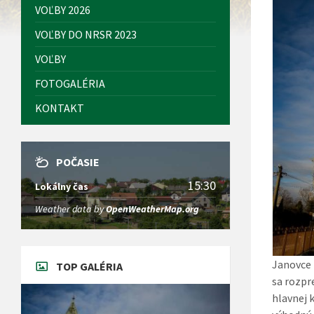
VOĽBY 2026
VOĽBY DO NRSR 2023
VOĽBY
FOTOGALÉRIA
KONTAKT
POČASIE
15:30
Lokálny čas
Weather data by
OpenWeatherMap.org
Janovce 
TOP GALÉRIA
sa rozpr
hlavnej 