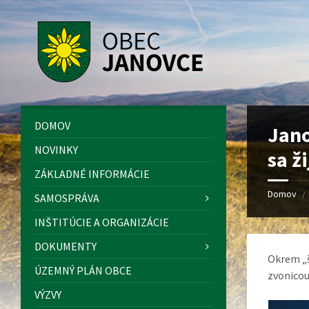
Preskočiť
Preskočiť
Preskočiť
Preskočiť
na
na
na
na
obsah
ľavý
pravý
pätičku
panel
panel
DOMOV
Jano
NOVINKY
sa ž
ZÁKLADNÉ INFORMÁCIE
Domov
/
SAMOSPRÁVA
INŠTITÚCIE A ORGANIZÁCIE
DOKUMENTY
Okrem „š
ÚZEMNÝ PLÁN OBCE
zvonicou
VÝZVY