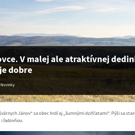
vce. V malej ale atraktívnej dedi
ije dobre
Novinky
várnych Jánov“ sa obec hrdí aj „šumnými dzifčatami“. Pýši sa sta
 i ľadovňou.