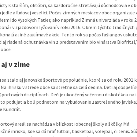
úcty k starším, októbri, sa každoročne stretávajú dôchodcovia v obc
jedle a ľudovej veselici. Počas zimných mesiacov obec organizuje 
 deťmi do Vysokých Tatier, ako napríklad Zimná univerziáda v roku 
pohár v zjazdovom lyžovaní v roku 2016. Okrem týchto tradičných 
i konajú aj iné zaujímavé akcie. Tento rok sa počas fašiangov uskut
d aj riadená ochutnávka vín z predstavením bio vinárstva Biofritzl,
 obce.
 aj v zime
u sa stalo aj janovské športové popoludnie, ktoré sa od roku 2001 
. Na ihrisku v strede obce sa stretne sa celá dedina. Deti aj dospelí s
športových disciplínach. Deň je ukončený večernou diskotékou na i
eto podujatia boli podnetom na vybudovanie zastrešeného javiska,
je Kundrát.
ortový areál sa nachádza v blízkosti obecnej školy a škôlky. Má
čné ihrisko, kde sa dá hrať futbal, basketbal, volejbal, či tenis. Sú