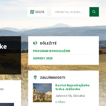
VYHĽADÁVANIE:
MAPA
DÔLEŽITÉ
nke
PROGRAM BOHOSLUŽIEB
ODPADY 2025
ZAUJÍMAVOSTI
Kostol Najsvätejšieho
rou
Srdca Ježišovho
Janovce 56, Slovakia
v
Obec