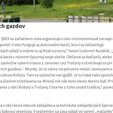
ch gazdov
u 2003 sa začiatkom roka organizujú v obci stolnotenisové turnaje
pohár. V obci fungujú aj dobrovoľní hasiči, ktorí sa zúčastňujú
ckých súťaží a máme tu aj Klub turistov,” hovorí Ľubomír Kundrát. 
ná akcia s názvom Spoznaj svoje okolie. Občania sa buď peši, alebo
 spoločne vyberú trasou z Janoviec cez Tročany a stretávajú sa pri
roch gazdov) – Mlynky. Je to skoro na polceste medzi Janovcami a
 obcou Kobyly. Tam sa spoločne varí guľáš. Je to taká naša spolo
a účelom stretávania sa. Minulý rok nás bolo okolo dvesto ľudí. Pri
nia z obcí Kobyly a Tročany. Chceme z toho urobiť tradíciu,” pove
sa v obci koná obecná zabíjačka a ochutnávka zabíjačkových špecia
s ľudovou veselicou. V septembri sa zasa súťaží vo varení „mačanky”