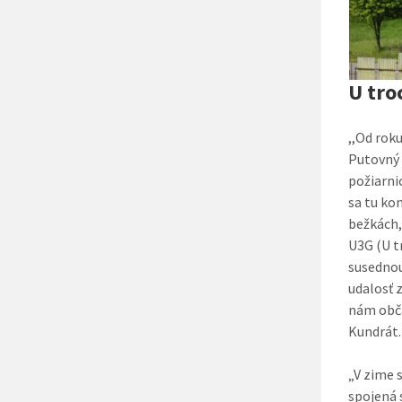
U tro
,,Od rok
Putovný 
požiarni
sa tu ko
bežkách,
U3G (U t
susednou
udalosť z
nám obča
Kundrát.
„V zime 
spojená 