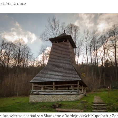
 starosta obce.
z Janoviec sa nachádza v Skanzene v Bardejovských Kúpeľoch. / Zdr