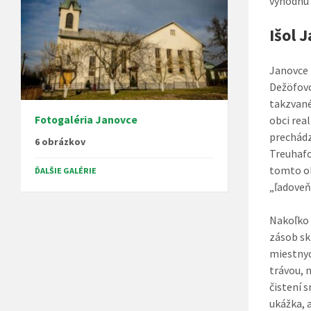
výhodnú 
Išol 
Janovce 
Dežöfovc
takzvané
obci rea
Fotogaléria Janovce
prechádz
6 obrázkov
Treuhafo
tomto ob
ĎALŠIE GALÉRIE
„ľadoveň
Nakoľko Ž
zásob sk
miestnyc
trávou,
čistení 
ukážka, a