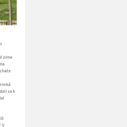
 o
„V zime
 na
 chate
čenská
dali sa k
dal
lít
. V