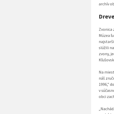
archív o
Dreve
Zvonica 
Múzea ľu
najstarš
slúžili 
zvony, j
Kľušovsk
Na miest
náš zruč
1996,” d
v súčasn
obci zac
„Nachádz