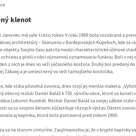
bce
ný klenot
z Janoviec má vyše tristo rokov. V roku 1969 bola rozobraná a pre
dovej architektúry – Skanzenu v Bardejovských Kúpeľoch, kde sa r
ie objekty. Svojho času patrila medzi charakteristické účelové stav
na ochranu a plnili v obci významnú oznamovaciu funkciu. Boli v nej 
eden z nich je dnes vo veži súčasného kostola. Druhý bol predaný do
ej Zábavy a je umiestnený vo veži tamojšieho kostolíka.
e, kde stála pôvodná zvonica, dnes stojí jej menšia maketa. „Vyhot
ný obecný rezbár Daniel Baláž k 735. výročiu obce, ktoré sa konali 
odáva Ľubomír Kundrát. Rezbár Daniel Baláž sa svojej záľube stále 
osti sa so svojimi dielami zúčastňuje rôznych výstav. Okrem zvonic
hovala aj kaplnka, ktorá bola postavená pred rokom 1900.
a sa na starom cintoríne. Zaujímavosťou je, že v krypte kaplnky s