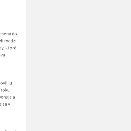
nesená do
adí medzi
by, ktoré
dva
ovil ju
v roku
venuje a
e sa v
a