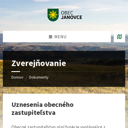
Preskočiť
Preskočiť
Preskočiť
na
na
na
obsah
ľavý
pätičku
panel
MENU
Zverejňovanie
Domov
Dokumenty
/
Uznesenia obecného
zastupiteľstva
Obecné zastupiteľstvo plní funkcie vyplývajúce z