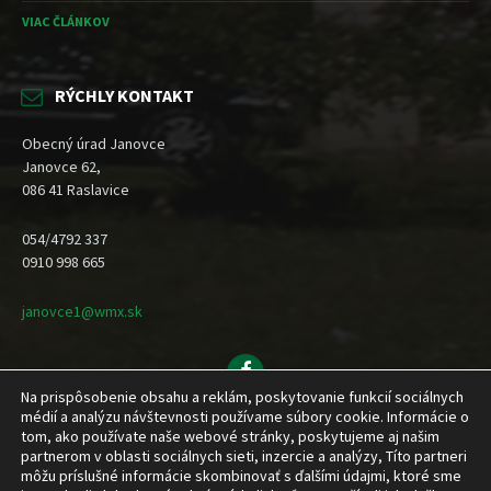
VIAC ČLÁNKOV
RÝCHLY KONTAKT
Obecný úrad Janovce
Janovce 62,
086 41 Raslavice
054/4792 337
0910 998 665
janovce1@wmx.sk
Facebook
Na prispôsobenie obsahu a reklám, poskytovanie funkcií sociálnych
Domov
Novinky
Dokumenty
Inštitúcie a organizácie
médií a analýzu návštevnosti používame súbory cookie. Informácie o
Obecné zastupiteľstvo
Kontakt
tom, ako používate naše webové stránky, poskytujeme aj našim
partnerom v oblasti sociálnych sieti, inzercie a analýzy, Títo partneri
Obec Janovce © 2026 | Všetky práva vyhradené | Created by HMcomp designs
môžu príslušné informácie skombinovať s ďalšími údajmi, ktoré sme