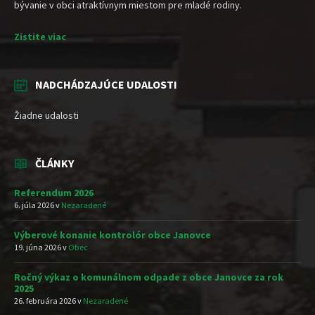
bývanie v obci atraktívnym miestom pre mladé rodiny.
Zistite viac
NADCHÁDZAJÚCE UDALOSTI
Žiadne udalosti
ČLÁNKY
Referendum 2026
6. júla 2026
v
Nezaradené
Výberové konanie kontrolór obce Janovce
19. júna 2026
v
Obec
Ročný výkaz o komunálnom odpade z obce Janovce za rok
2025
26. februára 2026
v
Nezaradené