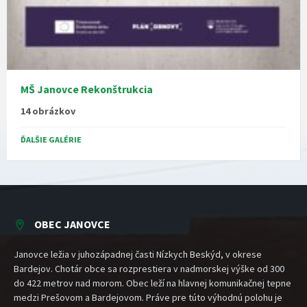
MŠ Janovce Rekonštrukcia
14 obrázkov
ĎALŠIE GALÉRIE
OBEC JANOVCE
Janovce ležia v juhozápadnej časti Nízkych Beskýd, v okrese
Bardejov. Chotár obce sa rozprestiera v nadmorskej výške od 300
do 422 metrov nad morom. Obec leží na hlavnej komunikačnej tepne
medzi Prešovom a Bardejovom. Práve pre túto výhodnú polohu je