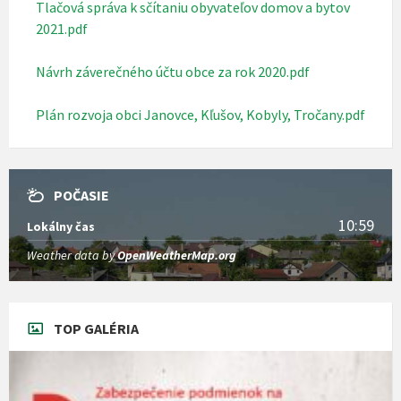
Tlačová správa k sčítaniu obyvateľov domov a bytov
2021.pdf
Návrh záverečného účtu obce za rok 2020.pdf
Plán rozvoja obci Janovce, Kľušov, Kobyly, Tročany.pdf
POČASIE
10:59
Lokálny čas
Weather data by
OpenWeatherMap.org
TOP GALÉRIA