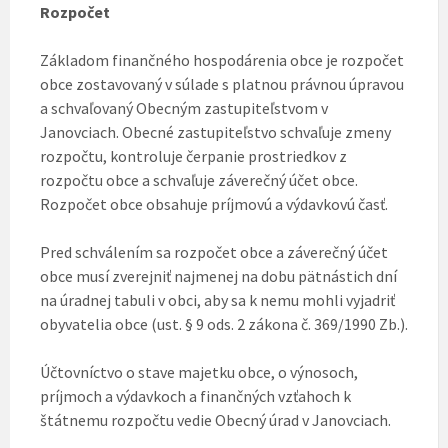
Rozpočet
Základom finančného hospodárenia obce je rozpočet
obce zostavovaný v súlade s platnou právnou úpravou
a schvaľovaný Obecným zastupiteľstvom v
Janovciach. Obecné zastupiteľstvo schvaľuje zmeny
rozpočtu, kontroluje čerpanie prostriedkov z
rozpočtu obce a schvaľuje záverečný účet obce.
Rozpočet obce obsahuje príjmovú a výdavkovú časť.
Pred schválením sa rozpočet obce a záverečný účet
obce musí zverejniť najmenej na dobu pätnástich dní
na úradnej tabuli v obci, aby sa k nemu mohli vyjadriť
obyvatelia obce (ust. § 9 ods. 2 zákona č. 369/1990 Zb.).
Účtovníctvo o stave majetku obce, o výnosoch,
príjmoch a výdavkoch a finančných vzťahoch k
štátnemu rozpočtu vedie Obecný úrad v Janovciach.