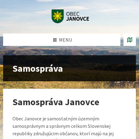
Preskočiť
Preskočiť
Preskočiť
na
na
na
obsah
ľavý
pätičku
panel
MENU
Samospráva
Samospráva Janovce
Obec Janovce je samostatným územným
samosprávnym a správnym celkom Slovenskej
republiky združujúcim občanov, ktorí majú na jej