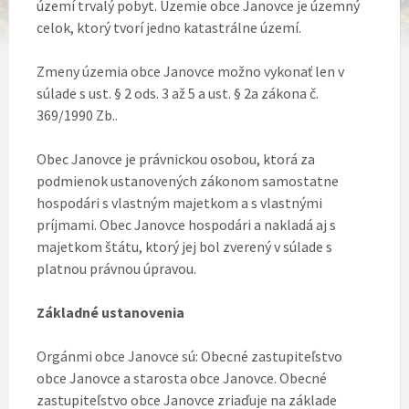
území trvalý pobyt. Územie obce Janovce je územný
celok, ktorý tvorí jedno katastrálne území.
Zmeny územia obce Janovce možno vykonať len v
súlade s ust. § 2 ods. 3 až 5 a ust. § 2a zákona č.
369/1990 Zb..
Obec Janovce je právnickou osobou, ktorá za
podmienok ustanovených zákonom samostatne
hospodári s vlastným majetkom a s vlastnými
príjmami. Obec Janovce hospodári a nakladá aj s
majetkom štátu, ktorý jej bol zverený v súlade s
platnou právnou úpravou.
Základné ustanovenia
Orgánmi obce Janovce sú: Obecné zastupiteľstvo
obce Janovce a starosta obce Janovce. Obecné
zastupiteľstvo obce Janovce zriaďuje na základe