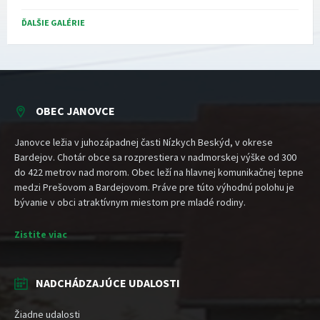
ĎALŠIE GALÉRIE
OBEC JANOVCE
Janovce ležia v juhozápadnej časti Nízkych Beskýd, v okrese
Bardejov. Chotár obce sa rozprestiera v nadmorskej výške od 300
do 422 metrov nad morom. Obec leží na hlavnej komunikačnej tepne
medzi Prešovom a Bardejovom. Práve pre túto výhodnú polohu je
bývanie v obci atraktívnym miestom pre mladé rodiny.
Zistite viac
NADCHÁDZAJÚCE UDALOSTI
Žiadne udalosti