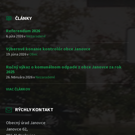
ČLÁNKY
Referendum 2026
6. júla 2026
v
Nezaradené
Výberové konanie kontrolór obce Janovce
19. júna 2026
v
Obec
Ročný výkaz o komunálnom odpade z obce Janovce za rok
2025
26. februára 2026
v
Nezaradené
VIAC ČLÁNKOV
RÝCHLY KONTAKT
Obecný úrad Janovce
Janovce 62,