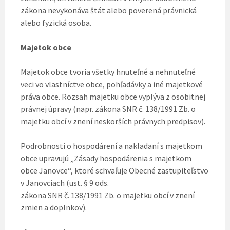
zákona nevykonáva štát alebo poverená právnická
alebo fyzická osoba.
Majetok obce
Majetok obce tvoria všetky hnuteľné a nehnuteľné
veci vo vlastníctve obce, pohľadávky a iné majetkové
práva obce. Rozsah majetku obce vyplýva z osobitnej
právnej úpravy (napr. zákona SNR č. 138/1991 Zb. o
majetku obcí v znení neskorších právnych predpisov).
Podrobnosti o hospodárení a nakladaní s majetkom
obce upravujú „Zásady hospodárenia s majetkom
obce Janovce“, ktoré schvaľuje Obecné zastupiteľstvo
v Janovciach (ust. § 9 ods.
zákona SNR č. 138/1991 Zb. o majetku obcí v znení
zmien a doplnkov).