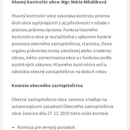
Hlavný kontrolór obce: Mgr. Mária Miháliková
Hlavný kontrolór obce vykonáva kontrolu plnenia
úloh obce vyplývajúcich z jej pôsobnosti v súlade s
platnou právnou úpravou. Funkcia hlavného
kontrolóra obce je nezlučiteľná s výkonom funkcie
poslanca obecného zastupiteľstva, starostu, člena
orgánu právnickej osoby založenej alebo zriadenej
obcou, iného zamestnanca obce a s funkciou podľa
osobitných zákonov. Hlavného kontrolóra volí a
odvoláva obecné zastupiteľstvo na dobu 6 rokov.
Komisie obecného zastupiteľstva
Obecné zastupiteľstvo obce Janovce zriaďuje na
ustanovujúcom zasadnutí Obecného zastupiteľstva
obce Janovce dňa 27. 12. 2010 tieto stále komisie:
Komisia pre verejný poriadok