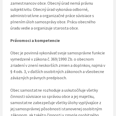
zamestnancov obce. Obecný úrad nemá právnu
subjektivitu. Obecný úrad vykonáva odborné,
administratívne a organizačné práce súvisiace s
plnením úloh samosprávy obce. Prácu obecného
úradu vedie a organizuje starosta obce.
Právomoci a kompetencie
Obec je povinná vykonávať svoje samosprávne funkcie
vymedzené v zákona č. 369/1990 Zb. o obecnom
zriadení v znení neskorších zmien a doplnkov, najmä v
§ 4 ods. 3, v ďalších osobitných zákonoch a všeobecne
záväzných právnych predpisoch.
Obec samostatne rozhoduje a uskutočňuje všetky
činnosti súvisiace so správou obce a jej majetku,
samostatne zabezpečuje všetky úlohy vyplývajúce z
jej samosprávnej pôsobnosti stanovenej osobitným
zákonom, ak takéto činnosti v zmysle osobitného