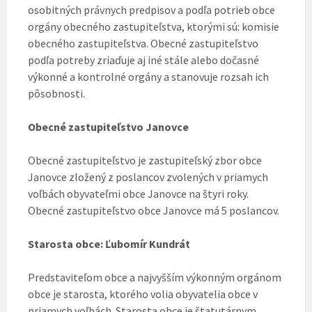
osobitných právnych predpisov a podľa potrieb obce
orgány obecného zastupiteľstva, ktorými sú: komisie
obecného zastupiteľstva. Obecné zastupiteľstvo
podľa potreby zriaďuje aj iné stále alebo dočasné
výkonné a kontrolné orgány a stanovuje rozsah ich
pôsobnosti.
Obecné zastupiteľstvo Janovce
Obecné zastupiteľstvo je zastupiteľský zbor obce
Janovce zložený z poslancov zvolených v priamych
voľbách obyvateľmi obce Janovce na štyri roky.
Obecné zastupiteľstvo obce Janovce má 5 poslancov.
Starosta obce: Ľubomír Kundrát
Predstaviteľom obce a najvyšším výkonným orgánom
obce je starosta, ktorého volia obyvatelia obce v
priamych voľbách. Starosta obce je štatutárnym