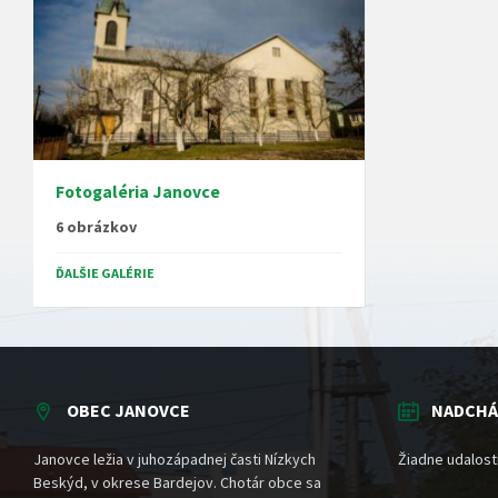
Fotogaléria Janovce
6 obrázkov
ĎALŠIE GALÉRIE
OBEC JANOVCE
NADCHÁ
Janovce ležia v juhozápadnej časti Nízkych
Žiadne udalost
Beskýd, v okrese Bardejov. Chotár obce sa