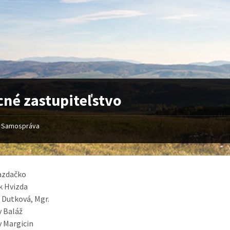
né zastupiteľstvo
Samospráva
azdačko
k Hvizda
 Dutková, Mgr.
v Baláž
v Margicin