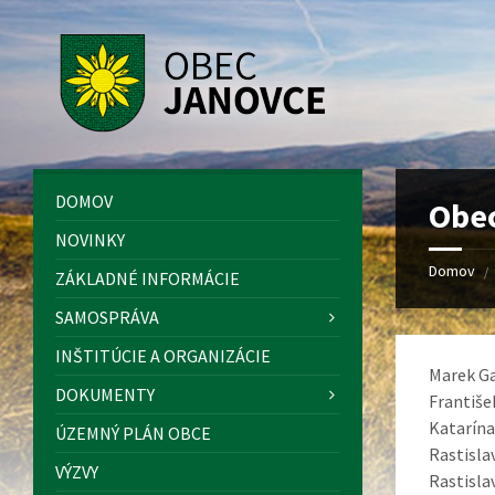
Preskočiť
Preskočiť
Preskočiť
na
na
na
obsah
ľavý
pätičku
panel
DOMOV
Obec
NOVINKY
Domov
/
ZÁKLADNÉ INFORMÁCIE
SAMOSPRÁVA
INŠTITÚCIE A ORGANIZÁCIE
Marek G
DOKUMENTY
Františe
Katarína
ÚZEMNÝ PLÁN OBCE
Rastisla
VÝZVY
Rastisla