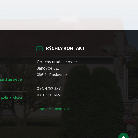
RÝCHLY KONTAKT
Obecný úrad Janovce
Janovce 62,
086 41 Raslavice
ce Janovce
054/4792 337
0910 998 665
ade z obce
janovce1@wmx.sk