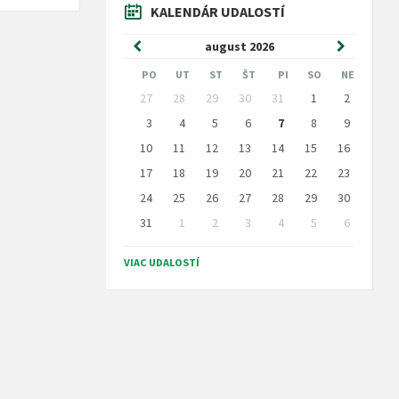
KALENDÁR UDALOSTÍ
Predchádzajúci
Nasledujú
august
2026
mesiac
mesiac
PO
UT
ST
ŠT
PI
SO
NE
Preskočit
27
28
29
30
31
1
2
kalendárne
dni
3
4
5
6
7
8
9
10
11
12
13
14
15
16
17
18
19
20
21
22
23
24
25
26
27
28
29
30
31
1
2
3
4
5
6
Naspäť
na
VIAC UDALOSTÍ
kalendárne
dni