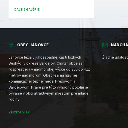
ĎALŠIE GALÉRIE
OBEC JANOVCE
NADCHÁ
Janovce ležia v juhozápadnej časti Nízkych
Žiadne udalost
Beskýd, v okrese Bardejov. Chotár obce sa
rozprestiera v nadmorskej výške od 300 do 422
metrov nad morom. Obec leží na hlavnej
komunikačnej tepne medzi Prešovom a
Bardejovom. Práve pre túto výhodnú polohu je
bývanie v obci atraktívnym miestom pre mladé
rodiny.
Zistite viac