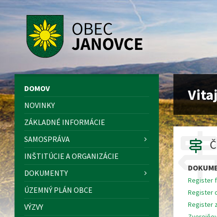
Preskočiť
Preskočiť
Preskočiť
Preskočiť
na
na
na
na
obsah
ľavý
pravý
pätičku
panel
panel
DOMOV
Vita
NOVINKY
ZÁKLADNÉ INFORMÁCIE
SAMOSPRÁVA
Č
INŠTITÚCIE A ORGANIZÁCIE
DOKUM
DOKUMENTY
Register 
ÚZEMNÝ PLÁN OBCE
Register
Register 
VÝZVY
Zverejňo