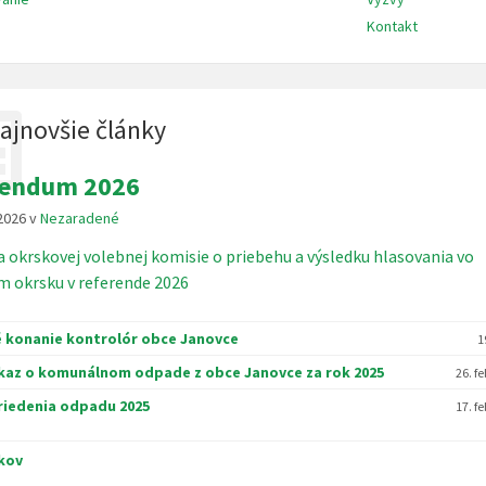
Kontakt
ajnovšie články
rendum 2026
 2026
v
Nezaradené
a okrskovej volebnej komisie o priebehu a výsledku hlasovania vo
 okrsku v referende 2026
 konanie kontrolór obce Janovce
1
kaz o komunálnom odpade z obce Janovce za rok 2025
26. f
riedenia odpadu 2025
17. f
nkov