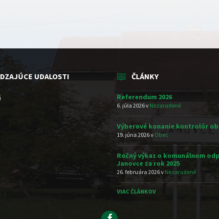
DZAJÚCE UDALOSTI
ČLÁNKY
Referendum 2026
i
6. júla 2026
v
Nezaradené
Výberové konanie kontrolór ob
19. júna 2026
v
Obec
Ročný výkaz o komunálnom odp
Janovce za rok 2025
26. februára 2026
v
Nezaradené
VIAC ČLÁNKOV
Facebook