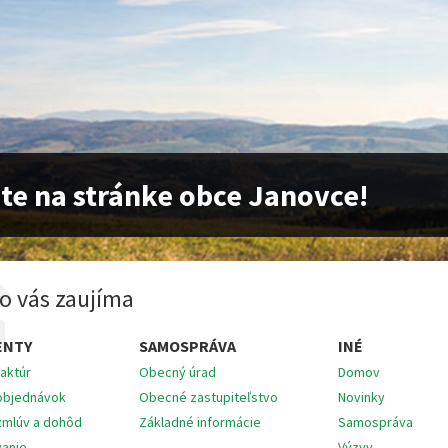
jte na stránke obce Janovce!
o vás zaujíma
ENTY
SAMOSPRÁVA
INÉ
faktúr
Obecný úrad
Domov
 objednávok
Obecné zastupiteľstvo
Novinky
zmlúv a dohôd
Základné informácie
Samospráva
vanie
Výzvy