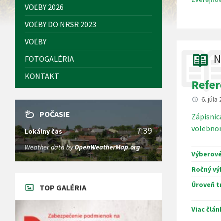
VOĽBY 2026
VOĽBY DO NRSR 2023
VOĽBY
N
FOTOGALÉRIA
KONTAKT
Refe
6. júla
POČASIE
Zápisnic
volebnom
7:39
Lokálny čas
Weather data by
OpenWeatherMap.org
Výberové
Ročný vý
Úroveň t
TOP GALÉRIA
Viac člá