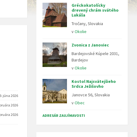
Gréckokatolícky
drevený chrám svätého
Lukáša
Tročany, Slovakia
v
Okolie
Zvonica z Janoviec
Bardejovské Kúpele 2031,
Bardejov
v
Okolie
Kostol Najsvätejšieho
Srdca Ježišovho
Janovce 56, Slovakia
9. júna 2026
v
Obec
ebruára 2026
ebruára 2026
ADRESÁR ZAUJÍMAVOSTI