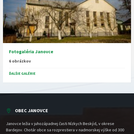
Fotogaléria Janovce
6 obrázkov
ĎALŠIE GALÉRIE
OBEC JANOVCE
Janovce ležia v juhozápadnej časti Nízkych Beskýd, v okrese
Bardejov. Chotár obce sa rozprestiera v nadmorskej výške od 300