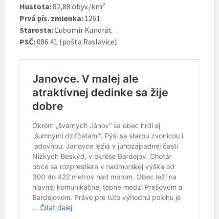
Hustota:
82,88 obyv./km²
Prvá pís. zmienka:
1261
Starosta:
Ľubomír Kundrát
PSČ:
086 41 (pošta Raslavice)