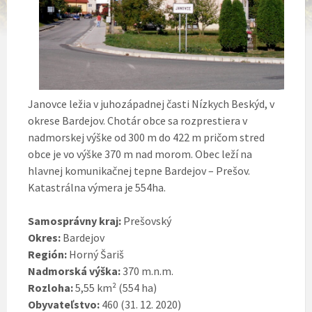
Janovce ležia v juhozápadnej časti Nízkych Beskýd, v
okrese Bardejov. Chotár obce sa rozprestiera v
nadmorskej výške od 300 m do 422 m pričom stred
obce je vo výške 370 m nad morom. Obec leží na
hlavnej komunikačnej tepne Bardejov – Prešov.
Katastrálna výmera je 554ha.
Samosprávny kraj:
Prešovský
Okres:
Bardejov
Región:
Horný Šariš
Nadmorská výška:
370 m.n.m.
Rozloha:
5,55 km² (554 ha)
Obyvateľstvo:
460 (31. 12. 2020)