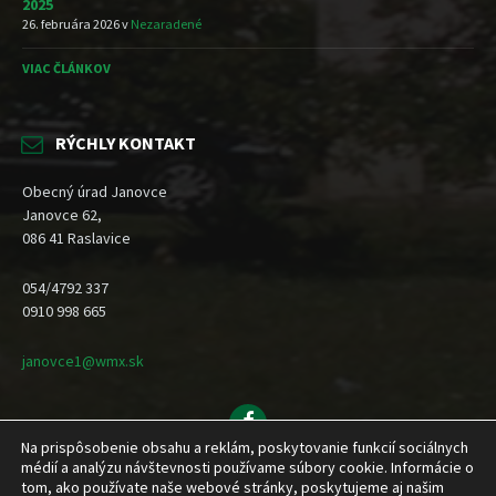
2025
26. februára 2026
v
Nezaradené
VIAC ČLÁNKOV
RÝCHLY KONTAKT
Obecný úrad Janovce
Janovce 62,
086 41 Raslavice
054/4792 337
0910 998 665
janovce1@wmx.sk
Facebook
Na prispôsobenie obsahu a reklám, poskytovanie funkcií sociálnych
Domov
Novinky
Dokumenty
Inštitúcie a organizácie
médií a analýzu návštevnosti používame súbory cookie. Informácie o
Obecné zastupiteľstvo
Kontakt
tom, ako používate naše webové stránky, poskytujeme aj našim