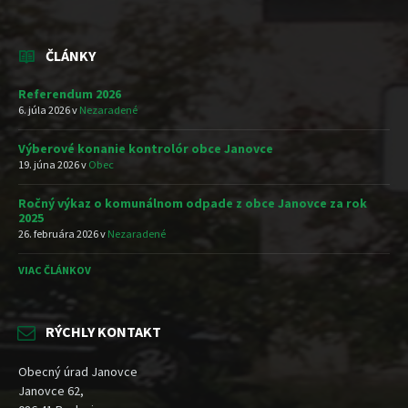
ČLÁNKY
Referendum 2026
6. júla 2026
v
Nezaradené
Výberové konanie kontrolór obce Janovce
19. júna 2026
v
Obec
Ročný výkaz o komunálnom odpade z obce Janovce za rok
2025
26. februára 2026
v
Nezaradené
VIAC ČLÁNKOV
RÝCHLY KONTAKT
Obecný úrad Janovce
Janovce 62,