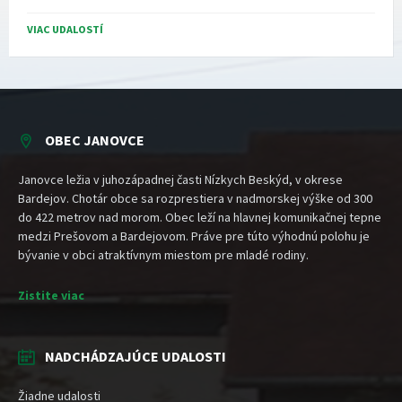
Naspäť
na
VIAC UDALOSTÍ
kalendárne
dni
OBEC JANOVCE
Janovce ležia v juhozápadnej časti Nízkych Beskýd, v okrese
Bardejov. Chotár obce sa rozprestiera v nadmorskej výške od 300
do 422 metrov nad morom. Obec leží na hlavnej komunikačnej tepne
medzi Prešovom a Bardejovom. Práve pre túto výhodnú polohu je
bývanie v obci atraktívnym miestom pre mladé rodiny.
Zistite viac
NADCHÁDZAJÚCE UDALOSTI
Žiadne udalosti