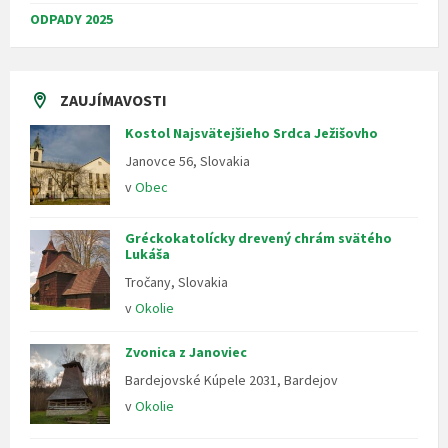
ODPADY 2025
ZAUJÍMAVOSTI
Kostol Najsvätejšieho Srdca Ježišovho
Janovce 56, Slovakia
v
Obec
Gréckokatolícky drevený chrám svätého
Lukáša
Tročany, Slovakia
v
Okolie
Zvonica z Janoviec
Bardejovské Kúpele 2031, Bardejov
v
Okolie