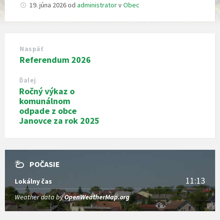
19. júna 2026
od
administrator
v
Obec
Naspäť
Referendum 2026
Ďalej
Ročný výkaz o
komunálnom
odpade z obce
Janovce za rok 2025
POČASIE
11:13
Lokálny čas
Weather data by
OpenWeatherMap.org