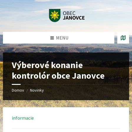
Preskočiť
Preskočiť
Preskočiť
Preskočiť
na
na
na
na
obsah
ľavý
pravý
pätičku
panel
panel
MENU
Výberové konanie
kontrolór obce Janovce
Domov
Novinky
/
informacie