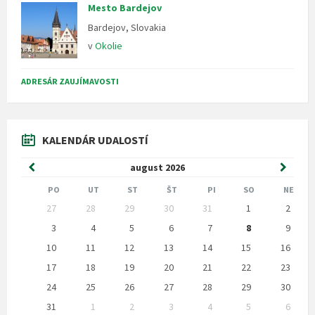
Mesto Bardejov
Bardejov, Slovakia
v
Okolie
ADRESÁR ZAUJÍMAVOSTI
KALENDÁR UDALOSTÍ
Predchádzajúci
Nasled
august
2026
mesiac
mesia
PO
UT
ST
ŠT
PI
SO
NE
Preskočit
27
28
29
30
31
1
2
kalendárne
dni
3
4
5
6
7
8
9
10
11
12
13
14
15
16
17
18
19
20
21
22
23
24
25
26
27
28
29
30
31
1
2
3
4
5
6