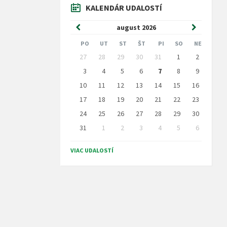
KALENDÁR UDALOSTÍ
Predchádzajúci
Nasledujú
august
2026
mesiac
mesiac
PO
UT
ST
ŠT
PI
SO
NE
Preskočit
27
28
29
30
31
1
2
kalendárne
dni
3
4
5
6
7
8
9
10
11
12
13
14
15
16
17
18
19
20
21
22
23
24
25
26
27
28
29
30
31
1
2
3
4
5
6
Naspäť
na
VIAC UDALOSTÍ
kalendárne
dni