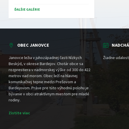
ĎALŠIE GALÉRIE
OBEC JANOVCE
NADCHÁ
Janovce ležia v juhozápadnej časti Nízkych
Žiadne udalost
Beskýd, v okrese Bardejov. Chotár obce sa
rozprestiera v nadmorskej výške od 300 do 422
metrov nad morom. Obec leží na hlavnej
komunikačnej tepne medzi Prešovom a
Bardejovom. Práve pre túto výhodnú polohu je
bývanie v obci atraktívnym miestom pre mladé
rodiny.
Zistite viac