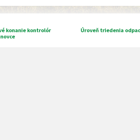
vé konanie kontrolór
Úroveň triedenia odpa
anovce