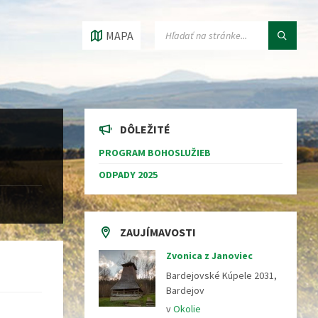
VYHĽADÁVANIE:
MAPA
DÔLEŽITÉ
PROGRAM BOHOSLUŽIEB
ODPADY 2025
ZAUJÍMAVOSTI
Zvonica z Janoviec
Bardejovské Kúpele 2031,
Bardejov
v
Okolie