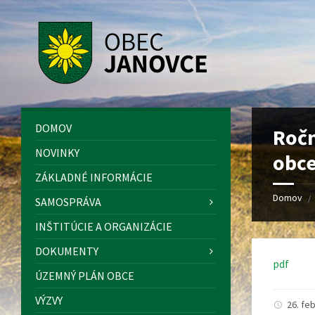
Preskočiť
Preskočiť
Preskočiť
Preskočiť
na
na
na
na
obsah
ľavý
pravý
pätičku
panel
panel
DOMOV
Roč
NOVINKY
obce
ZÁKLADNÉ INFORMÁCIE
Domov
/
SAMOSPRÁVA
INŠTITÚCIE A ORGANIZÁCIE
DOKUMENTY
pdf
ÚZEMNÝ PLÁN OBCE
VÝZVY
26. fe