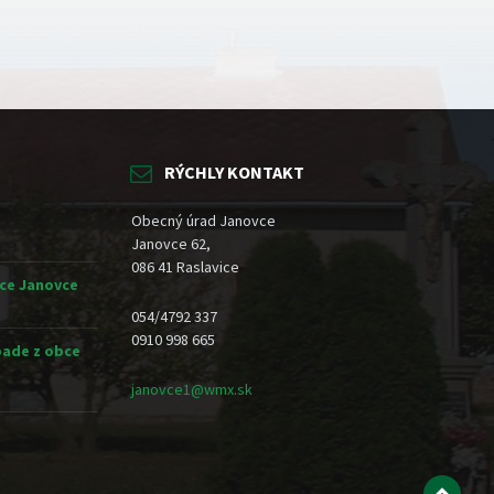
RÝCHLY KONTAKT
Obecný úrad Janovce
Janovce 62,
086 41 Raslavice
ce Janovce
054/4792 337
0910 998 665
ade z obce
janovce1@wmx.sk