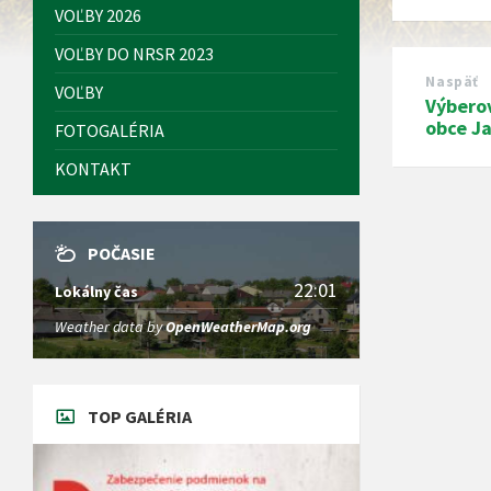
VOĽBY 2026
VOĽBY DO NRSR 2023
Naspäť
VOĽBY
Výbero
obce J
FOTOGALÉRIA
KONTAKT
POČASIE
22:01
Lokálny čas
Weather data by
OpenWeatherMap.org
TOP GALÉRIA