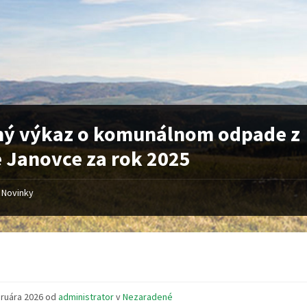
ný výkaz o komunálnom odpade z
 Janovce za rok 2025
Novinky
bruára 2026
od
administrator
v
Nezaradené