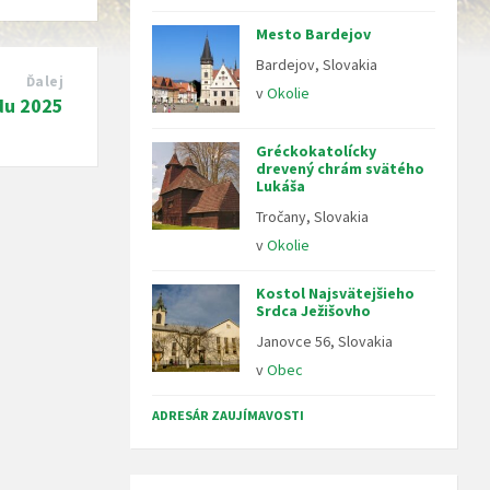
Mesto Bardejov
Bardejov, Slovakia
Ďalej
v
Okolie
du 2025
Gréckokatolícky
drevený chrám svätého
Lukáša
Tročany, Slovakia
v
Okolie
Kostol Najsvätejšieho
Srdca Ježišovho
Janovce 56, Slovakia
v
Obec
ADRESÁR ZAUJÍMAVOSTI