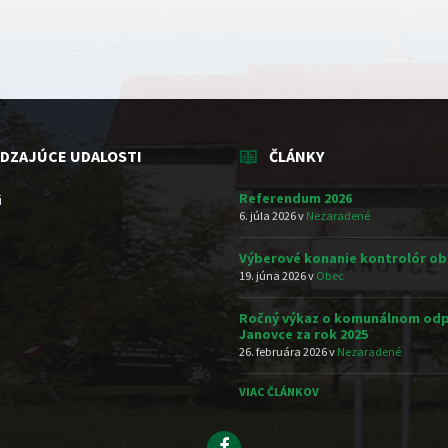
DZAJÚCE UDALOSTI
ČLÁNKY
Referendum 2026
i
6. júla 2026
v
Nezaradené
Výberové konanie kontrolór ob
19. júna 2026
v
Obec
Ročný výkaz o komunálnom odp
Janovce za rok 2025
26. februára 2026
v
Nezaradené
VIAC ČLÁNKOV
Facebook