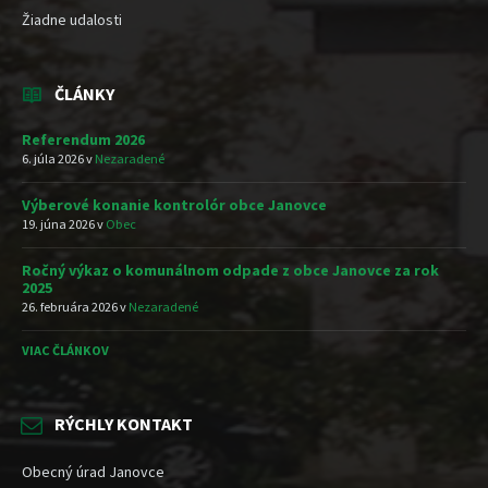
Žiadne udalosti
ČLÁNKY
Referendum 2026
6. júla 2026
v
Nezaradené
Výberové konanie kontrolór obce Janovce
19. júna 2026
v
Obec
Ročný výkaz o komunálnom odpade z obce Janovce za rok
2025
26. februára 2026
v
Nezaradené
VIAC ČLÁNKOV
RÝCHLY KONTAKT
Obecný úrad Janovce