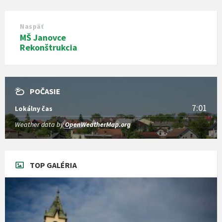
Naspäť
MŠ Janovce
Rekonštrukcia
POČASIE
7:01
Lokálny čas
Weather data by
OpenWeatherMap.org
TOP GALÉRIA