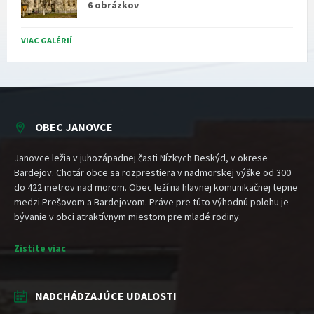
6 obrázkov
VIAC GALÉRIÍ
OBEC JANOVCE
Janovce ležia v juhozápadnej časti Nízkych Beskýd, v okrese
Bardejov. Chotár obce sa rozprestiera v nadmorskej výške od 300
do 422 metrov nad morom. Obec leží na hlavnej komunikačnej tepne
medzi Prešovom a Bardejovom. Práve pre túto výhodnú polohu je
bývanie v obci atraktívnym miestom pre mladé rodiny.
Zistite viac
NADCHÁDZAJÚCE UDALOSTI