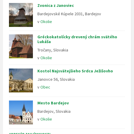
Zvonica z Janoviec
Bardejovské Kúpele 2031, Bardejov
v
Okolie
Gréckokatolícky drevený chrám svätého
Lukáša
Tročany, Slovakia
v
Okolie
Kostol Najsvätejšieho Srdca Ježišovho
Janovce 56, Slovakia
v
Obec
Mesto Bardejov
Bardejov, Slovakia
v
Okolie