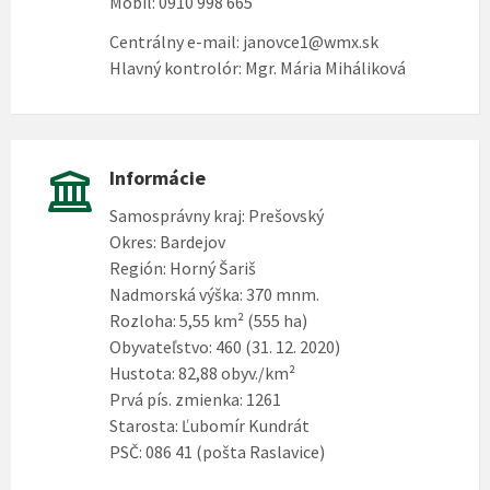
Mobil: 0910 998 665
Centrálny e-mail: janovce1@wmx.sk
Hlavný kontrolór: Mgr. Mária Miháliková
Informácie
Samosprávny kraj: Prešovský
Okres: Bardejov
Región: Horný Šariš
Nadmorská výška: 370 mnm.
Rozloha: 5,55 km² (555 ha)
Obyvateľstvo: 460 (31. 12. 2020)
Hustota: 82,88 obyv./km²
Prvá pís. zmienka: 1261
Starosta: Ľubomír Kundrát
PSČ: 086 41 (pošta Raslavice)