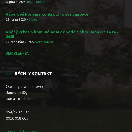
6. júla 2026
v
Nezaradené
Výberové konanie kontrolór obce Janovce
19. júna 2026
v
Obec
Ročný výkaz o komunálnom odpade z obce Janovce za rok
2025
26. februára 2026
v
Nezaradené
VIAC ČLÁNKOV
RÝCHLY KONTAKT
Obecný úrad Janovce
Janovce 62,
086 41 Raslavice
054/4792 337
0910 998 665
janovce1@wmx.sk