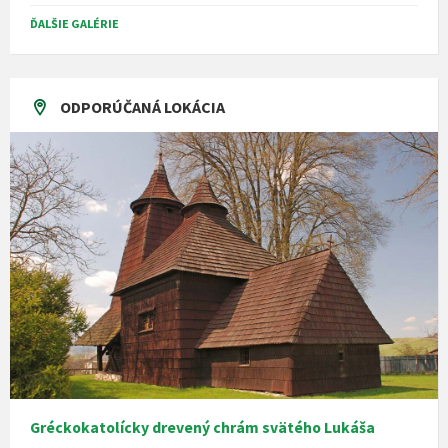
ĎALŠIE GALÉRIE
ODPORÚČANÁ LOKÁCIA
Gréckokatolícky drevený chrám svätého Lukáša