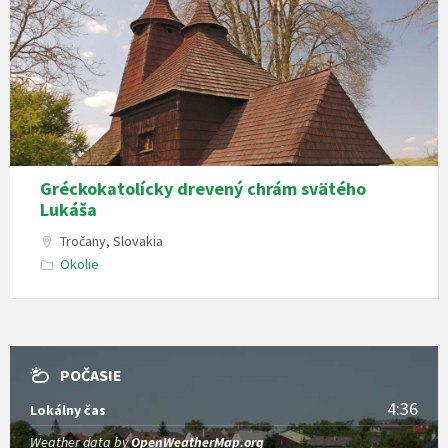
Gréckokatolícky drevený chrám svätého
Lukáša
Tročany, Slovakia
Okolie
POČASIE
4:36
Lokálny čas
Weather data by
OpenWeatherMap.org