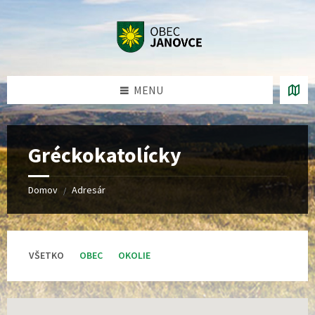
Preskočiť
Preskočiť
Preskočiť
Preskočiť
na
na
na
na
obsah
ľavý
pravý
pätičku
panel
panel
MENU
Gréckokatolícky
Domov
Adresár
/
VŠETKO
OBEC
OKOLIE