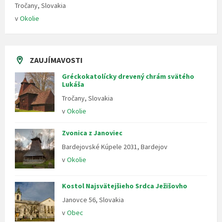
Tročany, Slovakia
v
Okolie
ZAUJÍMAVOSTI
Gréckokatolícky drevený chrám svätého
Lukáša
Tročany, Slovakia
v
Okolie
Zvonica z Janoviec
Bardejovské Kúpele 2031, Bardejov
v
Okolie
Kostol Najsvätejšieho Srdca Ježišovho
Janovce 56, Slovakia
v
Obec