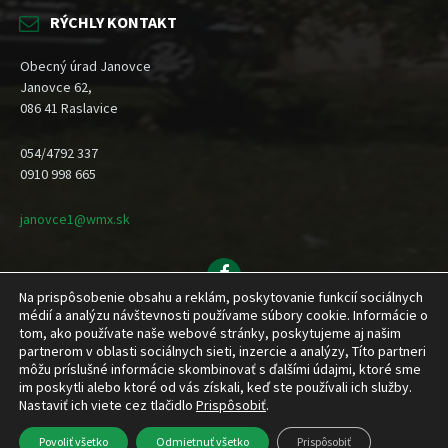
RÝCHLY KONTAKT
Obecný úrad Janovce
Janovce 62,
086 41 Raslavice
054/4792 337
0910 998 665
janovce1@wmx.sk
Facebook
Na prispôsobenie obsahu a reklám, poskytovanie funkcií sociálnych
Domov
Novinky
Dokumenty
Inštitúcie a organizácie
médií a analýzu návštevnosti používame súbory cookie. Informácie o
Obecné zastupiteľstvo
Kontakt
tom, ako používate naše webové stránky, poskytujeme aj našim
partnerom v oblasti sociálnych sieti, inzercie a analýzy, Títo partneri
Obec Janovce © 2026 | Všetky práva vyhradené | Created by HMcomp designs
môžu príslušné informácie skombinovať s ďalšími údajmi, ktoré sme
im poskytli alebo ktoré od vás získali, keď ste používali ich služby.
Nastaviť ich viete cez tlačidlo
Prispôsobiť
.
Povoliť všetko
Odmietnuť všetko
Prispôsobiť