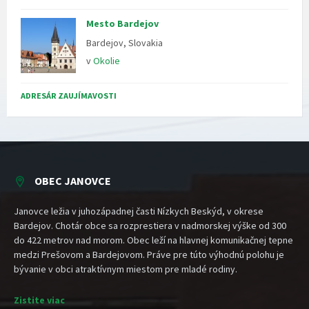
Mesto Bardejov
Bardejov, Slovakia
v
Okolie
ADRESÁR ZAUJÍMAVOSTI
OBEC JANOVCE
Janovce ležia v juhozápadnej časti Nízkych Beskýd, v okrese
Bardejov. Chotár obce sa rozprestiera v nadmorskej výške od 300
do 422 metrov nad morom. Obec leží na hlavnej komunikačnej tepne
medzi Prešovom a Bardejovom. Práve pre túto výhodnú polohu je
bývanie v obci atraktívnym miestom pre mladé rodiny.
Zistite viac